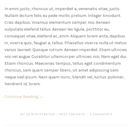
In enim justo, rhoncus ut, imperdiet a, venenatis vitae, justo.
Nullam dictum felis eu pede mollis pretium. Integer tincidunt.
Cras dapibus. Vivamus elementum semper nisi. Aenean
vulputate eleifend tellus. Aenean leo ligula, porttitor eu,
consequat vitae, eleifend ac, enim. Aliquam lorem ante, dapibus
in, viverra quis, feugiat a, tellus. Phasellus viverra nulla ut metus
varius laoreet. Quisque rutrum. Aenean imperdiet. Etiam ultricies
nisi vel augue. Curabitur ullamcorper ultricies nisi. Nam eget dui.
Etiam rhoncus. Maecenas tempus, tellus eget condimentum
rhoncus, sem quam semper libero, sit amet adipiscing sem
neque sed ipsum. Nam quam nunc, blandit vel, luctus pulvinar,
hendrerit id, lorem.
Continue Reading →
BY
ADMINISTRATOR
POST FORMATS
3 COMMENTS