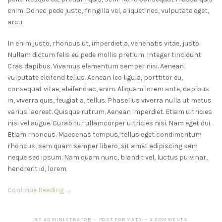
enim. Donec pede justo, fringilla vel, aliquet nec, vulputate eget,
arcu.
In enim justo, rhoncus ut, imperdiet a, venenatis vitae, justo.
Nullam dictum felis eu pede mollis pretium. Integer tincidunt.
Cras dapibus. Vivamus elementum semper nisi. Aenean
vulputate eleifend tellus. Aenean leo ligula, porttitor eu,
consequat vitae, eleifend ac, enim. Aliquam lorem ante, dapibus
in, viverra quis, feugiat a, tellus. Phasellus viverra nulla ut metus
varius laoreet. Quisque rutrum. Aenean imperdiet. Etiam ultricies
nisi vel augue. Curabitur ullamcorper ultricies nisi. Nam eget dui.
Etiam rhoncus. Maecenas tempus, tellus eget condimentum
rhoncus, sem quam semper libero, sit amet adipiscing sem
neque sed ipsum. Nam quam nunc, blandit vel, luctus pulvinar,
hendrerit id, lorem.
Continue Reading →
BY
ADMINISTRATOR
POST FORMATS
3 COMMENTS