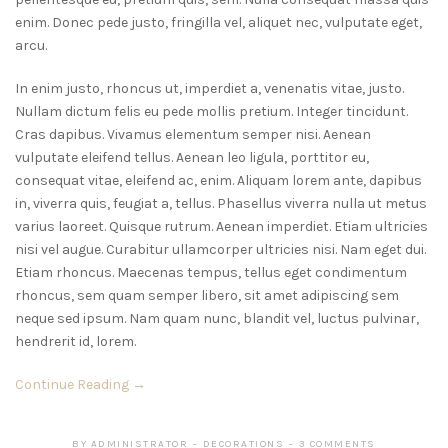
enim. Donec pede justo, fringilla vel, aliquet nec, vulputate eget,
arcu.
In enim justo, rhoncus ut, imperdiet a, venenatis vitae, justo.
Nullam dictum felis eu pede mollis pretium. Integer tincidunt.
Cras dapibus. Vivamus elementum semper nisi. Aenean
vulputate eleifend tellus. Aenean leo ligula, porttitor eu,
consequat vitae, eleifend ac, enim. Aliquam lorem ante, dapibus
in, viverra quis, feugiat a, tellus. Phasellus viverra nulla ut metus
varius laoreet. Quisque rutrum. Aenean imperdiet. Etiam ultricies
nisi vel augue. Curabitur ullamcorper ultricies nisi. Nam eget dui.
Etiam rhoncus. Maecenas tempus, tellus eget condimentum
rhoncus, sem quam semper libero, sit amet adipiscing sem
neque sed ipsum. Nam quam nunc, blandit vel, luctus pulvinar,
hendrerit id, lorem.
Continue Reading →
BY
ADMINISTRATOR
DECORATIONS
3 COMMENTS