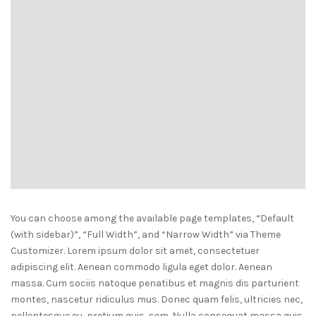
You can choose among the available page templates, “Default
(with sidebar)”, “Full Width”, and “Narrow Width” via Theme
Customizer. Lorem ipsum dolor sit amet, consectetuer
adipiscing elit. Aenean commodo ligula eget dolor. Aenean
massa. Cum sociis natoque penatibus et magnis dis parturient
montes, nascetur ridiculus mus. Donec quam felis, ultricies nec,
pellentesque eu, pretium quis, sem. Nulla consequat massa quis