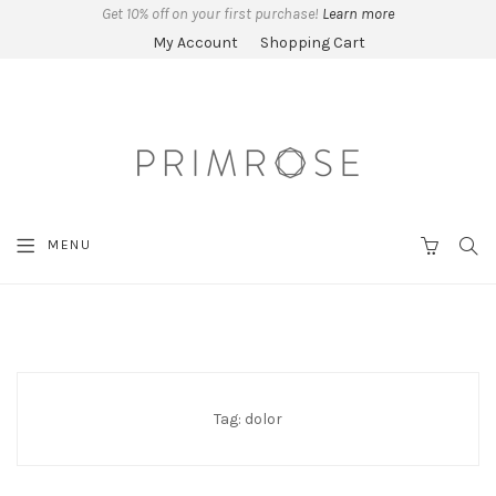
Get 10% off on your first purchase!
Learn more
My Account
Shopping Cart
SEA
MENU
CART
Tag:
dolor