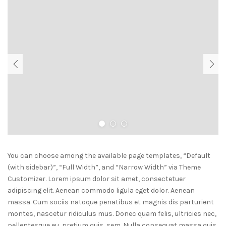
PREVIOUS
NEXT
You can choose among the available page templates, “Default
(with sidebar)”, “Full Width”, and “Narrow Width” via Theme
Customizer. Lorem ipsum dolor sit amet, consectetuer
adipiscing elit. Aenean commodo ligula eget dolor. Aenean
massa. Cum sociis natoque penatibus et magnis dis parturient
montes, nascetur ridiculus mus. Donec quam felis, ultricies nec,
pellentesque eu, pretium quis, sem. Nulla consequat massa quis