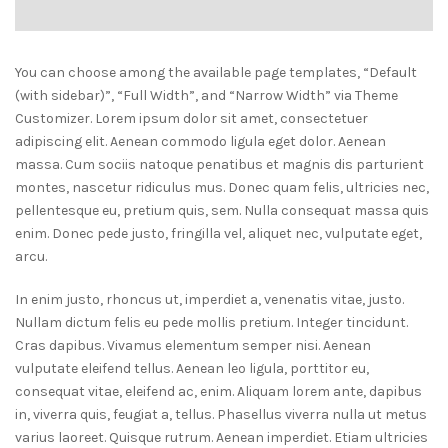
You can choose among the available page templates, “Default
(with sidebar)”, “Full Width”, and “Narrow Width” via Theme
Customizer. Lorem ipsum dolor sit amet, consectetuer
adipiscing elit. Aenean commodo ligula eget dolor. Aenean
massa. Cum sociis natoque penatibus et magnis dis parturient
montes, nascetur ridiculus mus. Donec quam felis, ultricies nec,
pellentesque eu, pretium quis, sem. Nulla consequat massa quis
enim. Donec pede justo, fringilla vel, aliquet nec, vulputate eget,
arcu.
In enim justo, rhoncus ut, imperdiet a, venenatis vitae, justo.
Nullam dictum felis eu pede mollis pretium. Integer tincidunt.
Cras dapibus. Vivamus elementum semper nisi. Aenean
vulputate eleifend tellus. Aenean leo ligula, porttitor eu,
consequat vitae, eleifend ac, enim. Aliquam lorem ante, dapibus
in, viverra quis, feugiat a, tellus. Phasellus viverra nulla ut metus
varius laoreet. Quisque rutrum. Aenean imperdiet. Etiam ultricies