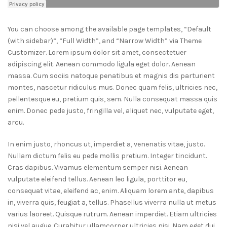
You can choose among the available page templates, “Default
(with sidebar)”, “Full Width”, and “Narrow Width” via Theme
Customizer. Lorem ipsum dolor sit amet, consectetuer
adipiscing elit. Aenean commodo ligula eget dolor. Aenean
massa. Cum sociis natoque penatibus et magnis dis parturient
montes, nascetur ridiculus mus. Donec quam felis, ultricies nec,
pellentesque eu, pretium quis, sem. Nulla consequat massa quis
enim. Donec pede justo, fringilla vel, aliquet nec, vulputate eget,
arcu.
In enim justo, rhoncus ut, imperdiet a, venenatis vitae, justo.
Nullam dictum felis eu pede mollis pretium. Integer tincidunt.
Cras dapibus. Vivamus elementum semper nisi. Aenean
vulputate eleifend tellus. Aenean leo ligula, porttitor eu,
consequat vitae, eleifend ac, enim. Aliquam lorem ante, dapibus
in, viverra quis, feugiat a, tellus. Phasellus viverra nulla ut metus
varius laoreet. Quisque rutrum. Aenean imperdiet. Etiam ultricies
nisi vel augue. Curabitur ullamcorper ultricies nisi. Nam eget dui.