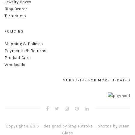
Jewelry Boxes
Ring Bearer
Terrariums
POLICIES
Shipping & Policies
Payments & Returns
Product Care
Wholesale
SUBSCRIBE FOR MORE UPDATES
Copyright © 2015 — designed by
SingleStroke
— photos by
Waen
Glass