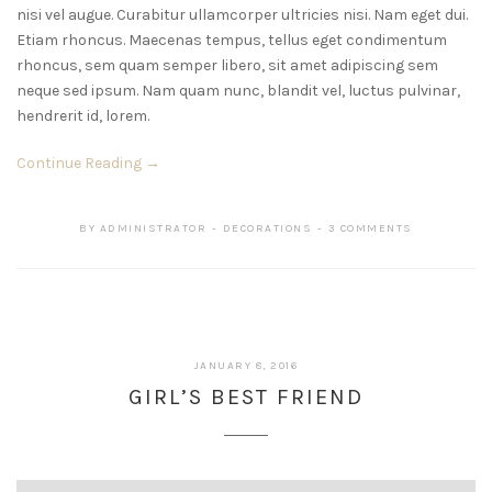
nisi vel augue. Curabitur ullamcorper ultricies nisi. Nam eget dui.
Etiam rhoncus. Maecenas tempus, tellus eget condimentum
rhoncus, sem quam semper libero, sit amet adipiscing sem
neque sed ipsum. Nam quam nunc, blandit vel, luctus pulvinar,
hendrerit id, lorem.
Continue Reading →
BY
ADMINISTRATOR
DECORATIONS
3 COMMENTS
JANUARY 8, 2016
GIRL’S BEST FRIEND