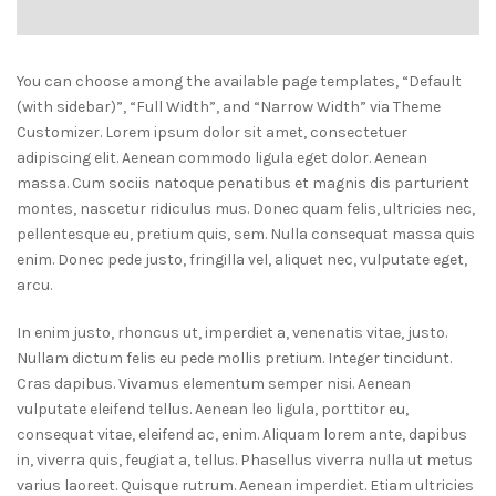
You can choose among the available page templates, “Default
(with sidebar)”, “Full Width”, and “Narrow Width” via Theme
Customizer. Lorem ipsum dolor sit amet, consectetuer
adipiscing elit. Aenean commodo ligula eget dolor. Aenean
massa. Cum sociis natoque penatibus et magnis dis parturient
montes, nascetur ridiculus mus. Donec quam felis, ultricies nec,
pellentesque eu, pretium quis, sem. Nulla consequat massa quis
enim. Donec pede justo, fringilla vel, aliquet nec, vulputate eget,
arcu.
In enim justo, rhoncus ut, imperdiet a, venenatis vitae, justo.
Nullam dictum felis eu pede mollis pretium. Integer tincidunt.
Cras dapibus. Vivamus elementum semper nisi. Aenean
vulputate eleifend tellus. Aenean leo ligula, porttitor eu,
consequat vitae, eleifend ac, enim. Aliquam lorem ante, dapibus
in, viverra quis, feugiat a, tellus. Phasellus viverra nulla ut metus
varius laoreet. Quisque rutrum. Aenean imperdiet. Etiam ultricies