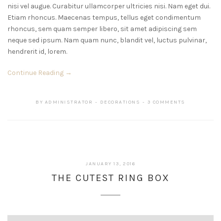
nisi vel augue. Curabitur ullamcorper ultricies nisi. Nam eget dui.
Etiam rhoncus. Maecenas tempus, tellus eget condimentum
rhoncus, sem quam semper libero, sit amet adipiscing sem
neque sed ipsum. Nam quam nunc, blandit vel, luctus pulvinar,
hendrerit id, lorem.
Continue Reading →
BY
ADMINISTRATOR
DECORATIONS
3 COMMENTS
JANUARY 13, 2016
THE CUTEST RING BOX